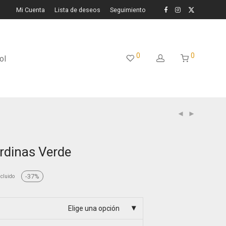
Mi Cuenta
Lista de deseos
Seguimiento
0
0
ol
rdinas Verde
-
37
%
ncluido
io
al
 €.
Elige una opción