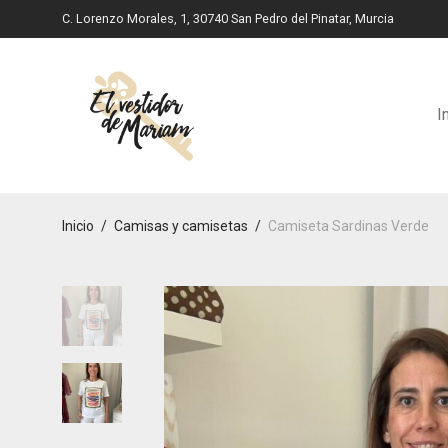
C. Lorenzo Morales, 1, 30740 San Pedro del Pinatar, Murcia
I
Inicio
/
Camisas y camisetas
/
Camiseta Sardinas Verde