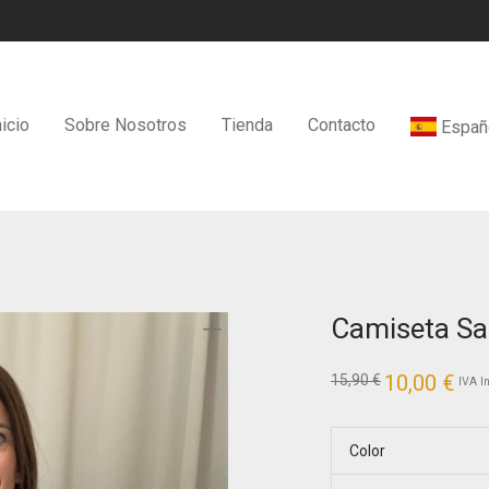
nicio
Sobre Nosotros
Tienda
Contacto
Españ
Camiseta Sa
El
10,00
€
El
15,90
€
IVA I
precio
prec
original
actu
era:
es:
15,90 €.
10,00
Color