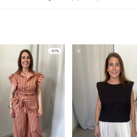
-
51
%