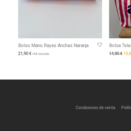
Bolso Mano Rayas Anchas Naranja
Bolsa Tela
El p
21,90
€
14,90
€
10,
IVA Incluido
Condiciones de venta
Polít