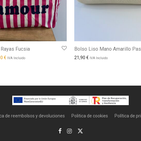
 Rayas Fucsia
Bolso Liso Mano Amarillo Pas
recio original era: 14,90 €.
El precio actual es: 10,00 €.
00
€
21,90
€
IVA Incluido
IVA Incluido
ica de reembolsos y devoluciones
Politica de cookies
Política de p