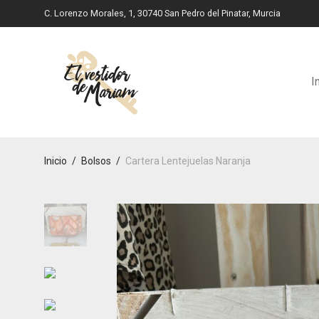
C. Lorenzo Morales, 1, 30740 San Pedro del Pinatar, Murcia
I
Inicio
/
Bolsos
/
Cartera Lentejuelas Naranja