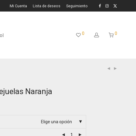
Mi Cuenta
Lista de deseos
Seguimiento
0
0
ol
ejuelas Naranja
Elige una opción