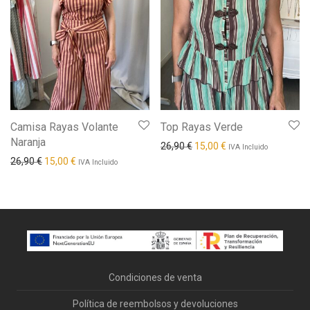
Camisa Rayas Volante
Top Rayas Verde
Naranja
El precio original era: 26,90
El precio actual es: 
26,90
€
15,00
€
IVA Incluido
El precio original era: 26,90 €.
El precio actual es: 15,00 €.
26,90
€
15,00
€
IVA Incluido
Condiciones de venta
Política de reembolsos y devoluciones