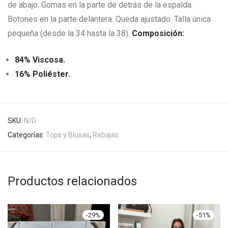
de abajo. Gomas en la parte de detrás de la espalda.
Botones en la parte delantera. Queda ajustado. Talla única
pequeña (desde la 34 hasta la 38).
Composición:
84% Viscosa.
16% Poliéster.
SKU:
N/D
Categorías:
Tops y Blusas
,
Rebajas
Productos relacionados
-
29
%
-
51
%