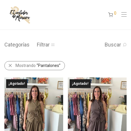
0
Categorías
Filtrar
Buscar
Mostrando
“Pantalones”
¡Agotado!
¡Agotado!