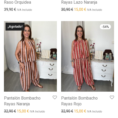
Raso Orquidea
Rayas Lazo Naranja
El precio original era: 30,90
El precio actual es: 
39,90
€
30,90
€
15,00
€
IVA Incluido
IVA Incluido
¡Agotado!
-
54
%
Pantalón Bombacho
Pantalón Bombacho
Rayas Naranja
Rayas Rojo
El precio original era: 32,90 €.
El precio actual es: 15,00 €.
El precio original era: 32,90
El precio actual es: 
32,90
€
15,00
€
32,90
€
15,00
€
IVA Incluido
IVA Incluido