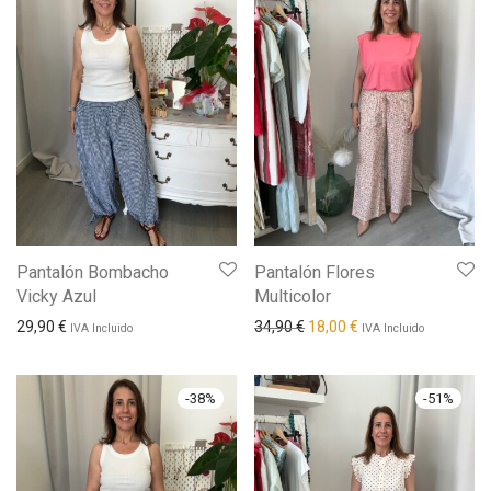
Pantalón Bombacho
Pantalón Flores
Vicky Azul
Multicolor
El precio original era: 34,90
El precio actual es: 
29,90
€
34,90
€
18,00
€
IVA Incluido
IVA Incluido
-
38
%
-
51
%