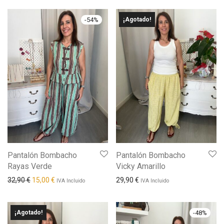
-
54
%
¡Agotado!
Pantalón Bombacho
Pantalón Bombacho
Rayas Verde
Vicky Amarillo
El precio original era: 32,90 €.
El precio actual es: 15,00 €.
32,90
€
15,00
€
29,90
€
IVA Incluido
IVA Incluido
¡Agotado!
-
48
%