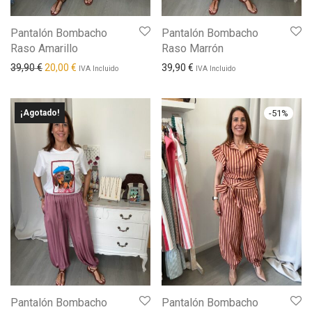
Pantalón Bombacho
Pantalón Bombacho
Raso Amarillo
Raso Marrón
El precio original era: 39,90 €.
El precio actual es: 20,00 €.
39,90
€
20,00
€
39,90
€
IVA Incluido
IVA Incluido
¡Agotado!
-
51
%
Pantalón Bombacho
Pantalón Bombacho