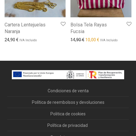
Cartera Lentejuelas
Bolsa Tela Rayas
Naranja
Fucsia
El precio original era: 14,90
El precio actual es: 
24,90
€
14,90
€
10,00
€
IVA Incluido
IVA Incluido
Condiciones de venta
Política de reembolsos y devoluciones
Politica de cookies
Política de privacidad