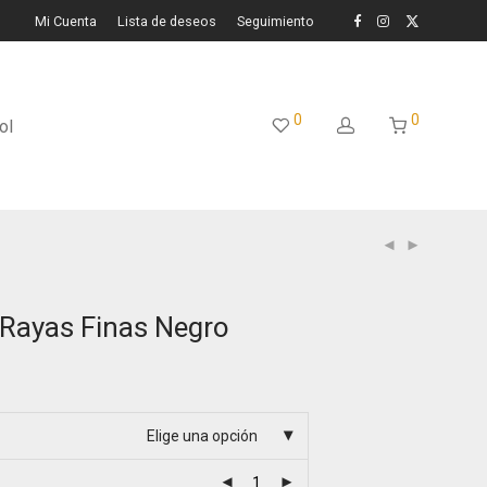
Mi Cuenta
Lista de deseos
Seguimiento
0
0
ol
Rayas Finas Negro
Elige una opción