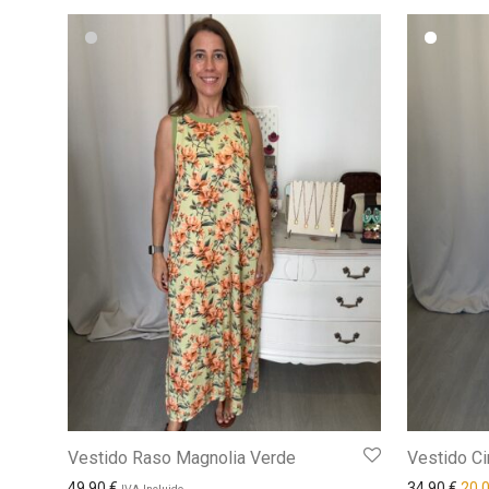
Vestido Raso Magnolia Verde
Vestido Ci
El p
49,90
€
34,90
€
20,