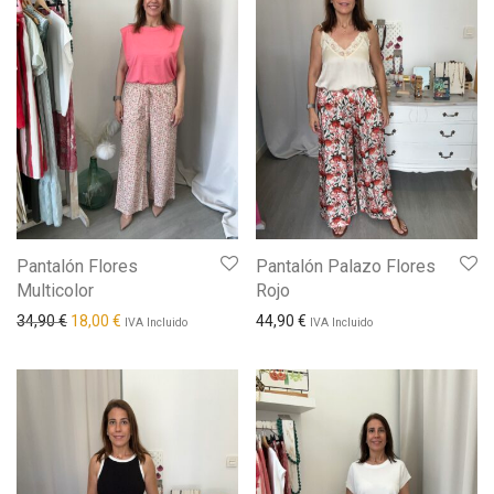
Pantalón Flores
Pantalón Palazo Flores
Multicolor
Rojo
El precio original era: 34,90 €.
El precio actual es: 18,00 €.
34,90
€
18,00
€
44,90
€
IVA Incluido
IVA Incluido