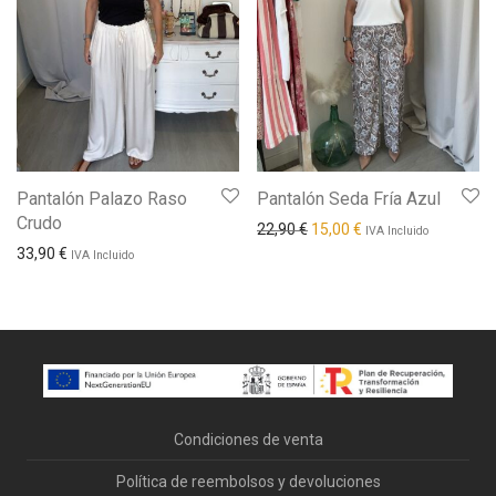
Pantalón Palazo Raso
Pantalón Seda Fría Azul
Crudo
El precio original era: 22,90
El precio actual es: 
22,90
€
15,00
€
IVA Incluido
33,90
€
IVA Incluido
Condiciones de venta
Política de reembolsos y devoluciones