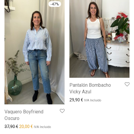
-
47
%
Pantalón Bombacho
Vicky Azul
29,90
€
IVA Incluido
Vaquero Boyfriend
Oscuro
El precio original era: 37,90 €.
El precio actual es: 20,00 €.
37,90
€
20,00
€
IVA Incluido