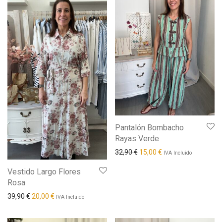
Pantalón Bombacho
Rayas Verde
El precio original era: 32,90
El precio actual es: 
32,90
€
15,00
€
IVA Incluido
Vestido Largo Flores
Rosa
El precio original era: 39,90 €.
El precio actual es: 20,00 €.
39,90
€
20,00
€
IVA Incluido