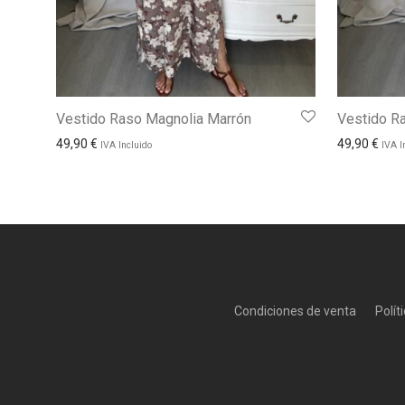
Vestido Raso Magnolia Marrón
Vestido Ra
49,90
€
49,90
€
IVA Incluido
IVA I
Condiciones de venta
Polít