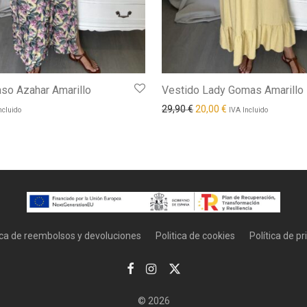
so Azahar Amarillo
Vestido Lady Gomas Amarillo
El precio original era: 29,9
El precio actual es:
29,90
€
20,00
€
ncluido
IVA Incluido
ica de reembolsos y devoluciones
Politica de cookies
Política de p
© 2026