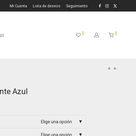
Mi Cuenta
Lista de deseos
Seguimiento
0
0
ol
nte Azul
Elige una opción
Elige una opción