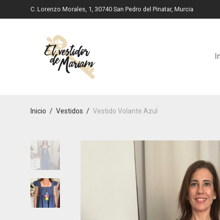
C. Lorenzo Morales, 1, 30740 San Pedro del Pinatar, Murcia
I
Inicio
/
Vestidos
/
Vestido Volante Azul