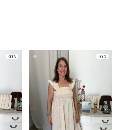
-
33
%
-
33
%