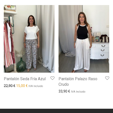
Pantalón Seda Fría Azul
Pantalón Palazo Raso
Crudo
El precio original era: 22,90 €.
El precio actual es: 15,00 €.
22,90
€
15,00
€
IVA Incluido
33,90
€
IVA Incluido